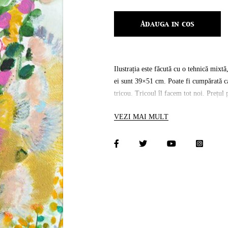
Adauga in cos
Ilustrația este făcută cu o tehnică mixtă
ei sunt 39×51 cm. Poate fi cumpărată ca
tricou. Tricoul îl facem tot noi. Prețul
separat.
VEZI MAI MULT