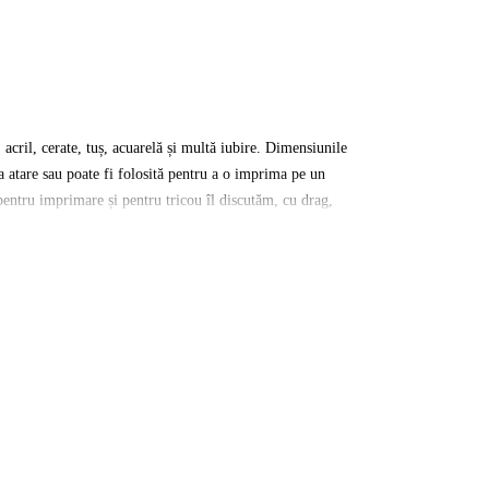
, acril, cerate, tuș, acuarelă și multă iubire. Dimensiunile
 atare sau poate fi folosită pentru a o imprima pe un
 pentru imprimare și pentru tricou îl discutăm, cu drag,