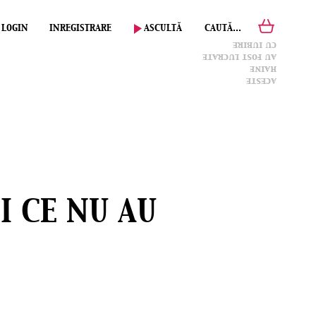
LOGIN
INREGISTRARE
ASCULTĂ
CAUTĂ...
cu iubire
au fost lucrate
haine
aceste
I CE NU AU