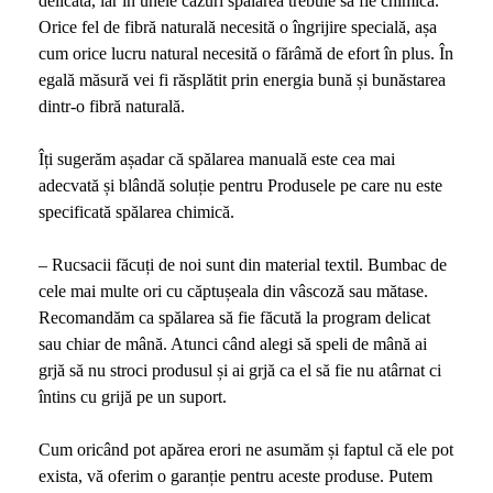
delicată, iar în unele cazuri spălarea trebuie să fie chimică.
Orice fel de fibră naturală necesită o îngrijire specială, așa
cum orice lucru natural necesită o fărâmă de efort în plus. În
egală măsură vei fi răsplătit prin energia bună și bunăstarea
dintr-o fibră naturală.
Îți sugerăm așadar că spălarea manuală este cea mai
adecvată și blândă soluție pentru Produsele pe care nu este
specificată spălarea chimică.
– Rucsacii făcuți de noi sunt din material textil. Bumbac de
cele mai multe ori cu căptușeala din vâscoză sau mătase.
Recomandăm ca spălarea să fie făcută la program delicat
sau chiar de mână. Atunci când alegi să speli de mână ai
grjă să nu stroci produsul și ai grjă ca el să fie nu atârnat ci
întins cu grijă pe un suport.
Cum oricând pot apărea erori ne asumăm și faptul că ele pot
exista, vă oferim o garanție pentru aceste produse. Putem