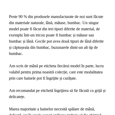
Peste 90 % din produsele manufacturate de noi sunt făcute
din materiale naturale, lână, mătase, bumbac. Un singur
model poate fi făcut din trei tipuri diferite de material, de
exemplu într-un tricou poate fi bumbac și mătase sau
bumbac și lână. Gecile pot avea două tipuri de lână diferite
și căptușeala din bumbac, buzunarele dintr-un alt tip de
bumbac.
Am scris de mână pe eticheta fiecărui model în parte, lucru
valabil pentru prima noastră colecție, care este modalitatea
prin care hainele pot fi îngrijite și curățate.
Am recomandat pe etichetă îngrijirea să fie făcută cu grijă și
delicatețe.
Marea majoritate a hainelor necesită spălare de mână,