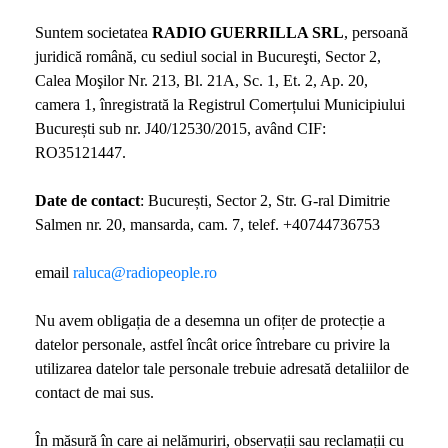
Suntem societatea
RADIO GUERRILLA SRL
, persoană
juridică română, cu sediul social in Bucureşti, Sector 2,
Calea Moşilor Nr. 213, Bl. 21A, Sc. 1, Et. 2, Ap. 20,
camera 1, înregistrată la Registrul Comerțului Municipiului
București sub nr. J40/12530/2015, având CIF:
RO35121447.
Date de contact
: București, Sector 2, Str. G-ral Dimitrie
Salmen nr. 20, mansarda, cam. 7, telef. +40744736753
email
raluca@radiopeople.ro
Nu avem obligația de a desemna un ofițer de protecție a
datelor personale, astfel încât orice întrebare cu privire la
utilizarea datelor tale personale trebuie adresată detaliilor de
contact de mai sus.
În măsură în care ai nelămuriri, observații sau reclamații cu