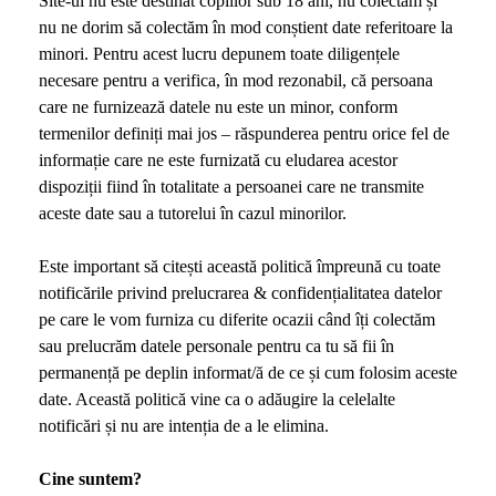
Site-ul nu este destinat copiilor sub 18 ani, nu colectăm și
nu ne dorim să colectăm în mod conștient date referitoare la
minori. Pentru acest lucru depunem toate diligențele
necesare pentru a verifica, în mod rezonabil, că persoana
care ne furnizează datele nu este un minor, conform
termenilor definiți mai jos – răspunderea pentru orice fel de
informație care ne este furnizată cu eludarea acestor
dispoziții fiind în totalitate a persoanei care ne transmite
aceste date sau a tutorelui în cazul minorilor.
Este important să citești această politică împreună cu toate
notificările privind prelucrarea & confidențialitatea datelor
pe care le vom furniza cu diferite ocazii când îți colectăm
sau prelucrăm datele personale pentru ca tu să fii în
permanență pe deplin informat/ă de ce și cum folosim aceste
date. Această politică vine ca o adăugire la celelalte
notificări și nu are intenția de a le elimina.
Cine suntem?