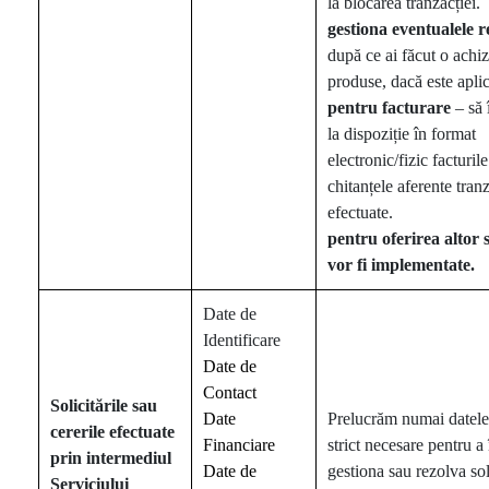
la blocarea tranzacției.
gestiona
eventualele r
după ce ai făcut o achiz
produse, dacă este aplic
pentru
facturare
– să 
la dispoziție în format
electronic/fizic facturile
chitanțele aferente tranz
efectuate.
pentru
oferirea altor s
vor fi implementate.
Date de
Identificare
Date de
Contact
Solicitările
sau
Date
Prelucrăm numai datele
cererile efectuate
Financiare
strict necesare pentru a î
prin intermediul
Date de
gestiona sau rezolva sol
Serviciului