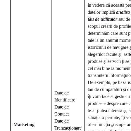
în vedere că această pre
datelor implică
analiza
tău de utilizator
sau de 
scopul creării de profile
determinăm care sunt pr
tale la un anumit mome
istoricului de navigare ș
alegerilor făcute și, astf
produse și servicii ți se
cel mai bine la moment
transmiterii informațiilo
De exemplu, pe baza ist
tău de cumpărături și d
Date de
îți vom face sugestii cu 
Identificare
produsele despre care 
Date de
te-ar putea interesa și, 
Contact
situația o permite, îți 
Date de
Marketing
oferi funcția „recuperar
Tranzacționare