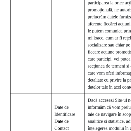
participarea la orice ac
promoțională, ne autori
prelucrăm datele furniz
aferente fiecărei acțiuni
le putem comunica prin
mijloace, cum ar fi rețe
socializare sau chiar pe 
fiecare acțiune promoți
care participi, vei pute
secțiunea de termeni si c
care vom oferi informaț
detaliate cu privire la p
datelor tale în acel cont
Dacă accesezi Site-ul no
Date de
informăm că vom preluc
Identificare
tale de navigare în scop
Date de
analitice și statistice, a
Contact
înțelegerea modului în 