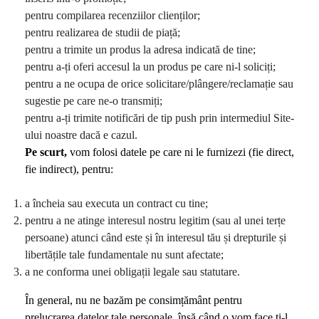
pentru compilarea recenziilor clienților;
pentru realizarea de studii de piață;
pentru a trimite un produs la adresa indicată de tine;
pentru a-ți oferi accesul la un produs pe care ni-l soliciți;
pentru a ne ocupa de orice solicitare/plângere/reclamație sau
sugestie pe care ne-o transmiți;
pentru a-ți trimite notificări de tip push prin intermediul Site-
ului noastre dacă e cazul.
Pe scurt,
vom folosi datele pe care ni le furnizezi (fie direct,
fie indirect), pentru:
a încheia sau executa un contract cu tine;
pentru a ne atinge interesul nostru legitim (sau al unei terțe
persoane) atunci când este și în interesul tău și drepturile și
libertățile tale fundamentale nu sunt afectate;
a ne conforma unei obligații legale sau statutare.
În general, nu ne bazăm pe consimțământ pentru
prelucrarea datelor tale personale, însă când o vom face ți-l