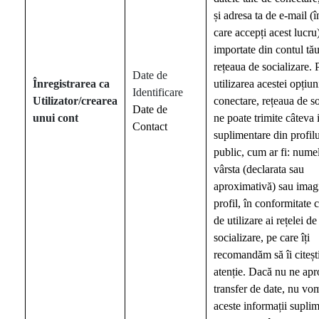
și adresa ta de e-mail (î
care accepți acest lucru)
importate din contul tă
rețeaua de socializare. 
Date de
Înregistrarea
ca
utilizarea acestei opțiun
Identificare
Utilizator/crearea
conectare, rețeaua de so
Date de
unui cont
ne poate trimite câteva 
Contact
suplimentare din profilu
public, cum ar fi: numel
vârsta (declarata sau
aproximativă) sau imag
profil, în conformitate 
de utilizare ai rețelei de
socializare, pe care îți
recomandăm să îi citeșt
atenție. Dacă nu ne apr
transfer de date, nu vo
aceste informații supli