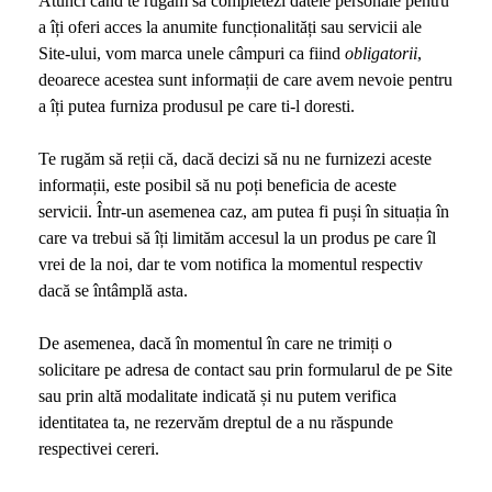
Atunci când te rugăm să completezi datele personale pentru
a îți oferi acces la anumite funcționalități sau servicii ale
Site-ului, vom marca unele câmpuri ca fiind
obligatorii
,
deoarece acestea sunt informații de care avem nevoie pentru
a îți putea furniza produsul pe care ti-l doresti.
Te rugăm să reții că, dacă decizi să nu ne furnizezi aceste
informații, este posibil să nu poți beneficia de aceste
servicii. Într-un asemenea caz, am putea fi puși în situația în
care va trebui să îți limităm accesul la un produs pe care îl
vrei de la noi, dar te vom notifica la momentul respectiv
dacă se întâmplă asta.
De asemenea, dacă în momentul în care ne trimiți o
solicitare pe adresa de contact sau prin formularul de pe Site
sau prin altă modalitate indicată și nu putem verifica
identitatea ta, ne rezervăm dreptul de a nu răspunde
respectivei cereri.