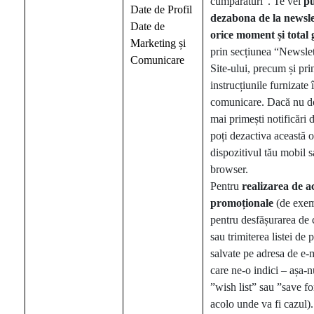
cumpărături”. Te vei
p
Date de Profil
dezabona de la newsle
Date de
orice moment și
total 
Marketing și
prin secțiunea “Newslet
Comunicare
Site-ului, precum și pri
instrucțiunile furnizate 
comunicare. Dacă nu do
mai primești notificări 
poți dezactiva această 
dispozitivul tău mobil s
browser.
Pentru
realizarea
de a
promoționale
(de exem
pentru desfășurarea de 
sau trimiterea listei de
salvate pe adresa de e-
care ne-o indici – așa-
”wish list” sau ”save for
acolo unde va fi cazul).