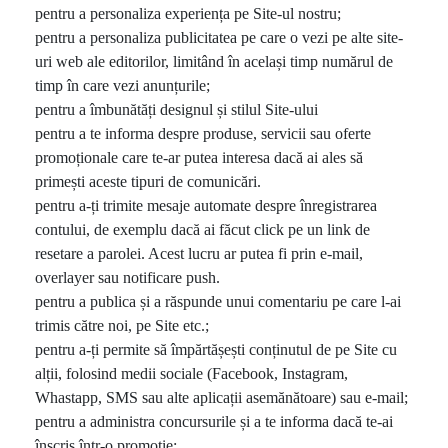
pentru a personaliza experiența pe Site-ul nostru;
pentru a personaliza publicitatea pe care o vezi pe alte site-
uri web ale editorilor, limitând în același timp numărul de
timp în care vezi anunțurile;
pentru a îmbunătăți designul și stilul Site-ului
pentru a te informa despre produse, servicii sau oferte
promoționale care te-ar putea interesa dacă ai ales să
primești aceste tipuri de comunicări.
pentru a-ți trimite mesaje automate despre înregistrarea
contului, de exemplu dacă ai făcut click pe un link de
resetare a parolei. Acest lucru ar putea fi prin e-mail,
overlayer sau notificare push.
pentru a publica și a răspunde unui comentariu pe care l-ai
trimis către noi, pe Site etc.;
pentru a-ți permite să împărtășești conținutul de pe Site cu
alții, folosind medii sociale (Facebook, Instagram,
Whastapp, SMS sau alte aplicații asemănătoare) sau e-mail;
pentru a administra concursurile și a te informa dacă te-ai
înscris într-o promoție;