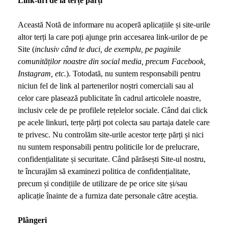
Link-uri de la terțe părți
Această Notă de informare nu acoperă aplicațiile și site-urile
altor terți la care poți ajunge prin accesarea link-urilor de pe
Site (
inclusiv când te duci, de exemplu, pe paginile
comunităților noastre din social media, precum Facebook,
Instagram, etc.
). Totodată, nu suntem responsabili pentru
niciun fel de link al partenerilor noștri comerciali sau al
celor care plasează publicitate în cadrul articolele noastre,
inclusiv cele de pe profilele rețelelor sociale. Când dai click
pe acele linkuri, terțe părți pot colecta sau partaja datele care
te privesc. Nu controlăm site-urile acestor terțe părți și nici
nu suntem responsabili pentru politicile lor de prelucrare,
confidențialitate și securitate. Când părăsești Site-ul nostru,
te încurajăm să examinezi politica de confidențialitate,
precum și condițiile de utilizare de pe orice site și/sau
aplicație înainte de a furniza date personale către aceștia.
Plângeri