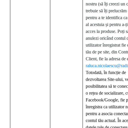
nostru (să îți creezi un 
trebuie să îți prelucrăm
pentru a te identifica ca
al acestuia și pentru a-ți
acces la produse. Poți să
anulezi oricând contul 
utilizator înregistrat fie
tău de pe site, din Cont
Client, fie la adresa de
raluca.nicolaescu@radi
Totodată, în funcție de
dezvoltarea Site-ului, v
posibilitatea să te conec
o rețea de socializare, c
Facebook/Google, fie p
înregistra ca utilizator n
pentru a asocia conecta
contul tău actual. În ace
datele tale de conectar