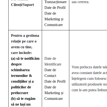
Tranzacționare
sau cererea.
Clienți/Suport
Date de Profil
Date de
Marketing și
Comunicare
Pentru
a gestiona
relație
pe care o
avem cu tine,
care include:
(a)
să te notificăm
Date de
despre
Identificare
Vom prelucra datele tal
schimbarea
Date de
avea constant datele act
termenilor &
Contact
înțelegem cum folosesc
condițiilor
și
a
Date de Profil
utilizatorii produsele n
politicilor de
Date de
cum le-am putea îmbună
prelucrare
Marketing și
(b)
să te rugăm
Comunicare
să ne lași
un