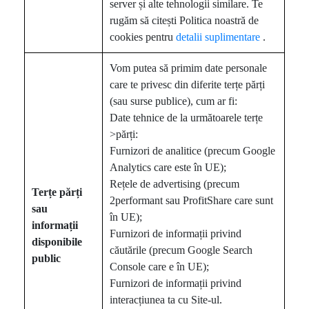
server și alte tehnologii similare. Te
rugăm să citești Politica noastră de
cookies pentru
detalii suplimentare
.
Vom putea să primim date personale
care te privesc din diferite terțe părți
(sau surse publice), cum ar fi:
Date tehnice de la următoarele terțe
>părți:
Furnizori de analitice (precum Google
Analytics care este în UE);
Rețele de advertising (precum
Terțe părți
2performant sau ProfitShare care sunt
sau
în UE);
informații
Furnizori de informații privind
disponibile
căutările (precum Google Search
public
Console care e în UE);
Furnizori de informații privind
interacțiunea ta cu Site-ul.