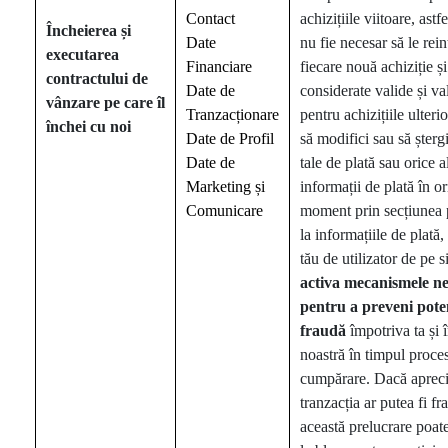
Contact
achizițiile viitoare, astf
Încheierea
și
Date
nu fie necesar să le rein
executarea
Financiare
fiecare nouă achiziție și
contractului de
Date de
considerate valide și va
vânzare pe care îl
Tranzacționare
pentru achizițiile ulteri
închei cu noi
Date de Profil
să modifici sau să șterg
Date de
tale de plată sau orice a
Marketing și
informații de plată în or
Comunicare
moment prin secțiunea 
la informațiile de plată,
tău de utilizator de pe si
activa
mecanismele ne
pentru a preveni pote
fraudă
împotriva ta și 
noastră în timpul proce
cumpărare. Dacă aprec
tranzacția ar putea fi f
această prelucrare poa