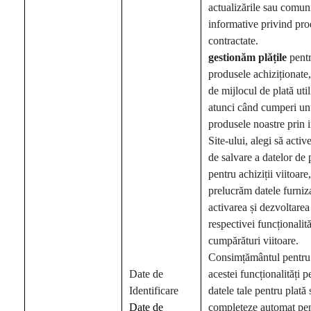
actualizările sau comuni
informative privind pro
contractate.
gestionăm
plățile
pent
produsele achiziționate,
de mijlocul de plată uti
atunci când cumperi unu
produsele noastre prin 
Site-ului, alegi să activ
de salvare a datelor de 
pentru achiziții viitoare
prelucrăm datele furniz
activarea și dezvoltarea
respectivei funcționalită
cumpărături viitoare.
Consimțământul pentru 
Date de
acestei funcționalități p
Identificare
datele tale pentru plată 
Date de
completeze automat pe