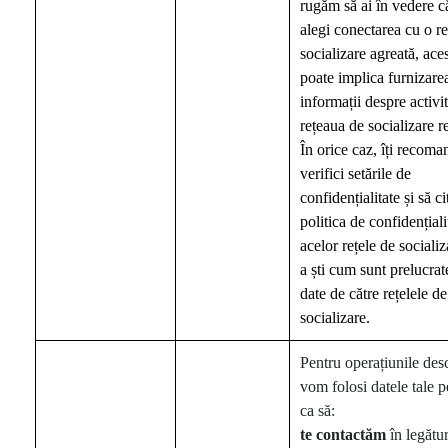
rugăm să ai în vedere c
alegi conectarea cu o re
socializare agreată, ace
poate implica furnizare
informații despre activit
rețeaua de socializare r
În orice caz, îți recom
verifici setările de
confidențialitate și să ci
politica de confidențiali
acelor rețele de sociali
a ști cum sunt prelucrat
date de către rețelele de
socializare.
Pentru operațiunile desc
vom folosi datele tale 
ca să:
te
contactăm
în legătu