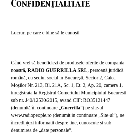
Confidenţialitate
Lucruri pe care e bine să le cunoști.
Când vrei să beneficiezi de produsele oferite de compania
noastră
, RADIO GUERRILLA SRL
, persoană juridică
română, cu sediul social in Bucureşti, Sector 2, Calea
Moşilor Nr. 213, Bl. 21A, Sc. 1, Et. 2, Ap. 20, camera 1,
inregistrata la Registrul Comertului Municipiului Bucuresti
sub nr. J40/12530/2015, avand CIF: RO35121447
(denumită în continuare „
Guerrilla
”) pe site-ul
www.radiopeople.ro (denumit in continuare „Site-ul”), ne
încredințezi informații despre tine, cunoscute și sub
denumirea de „date personale”.