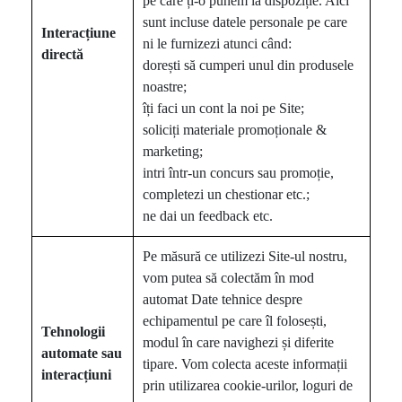
pe care ți-o punem la dispoziție. Aici
sunt incluse datele personale pe care
Interacțiune
ni le furnizezi atunci când:
directă
dorești să cumperi unul din produsele
noastre;
îți faci un cont la noi pe Site;
soliciți materiale promoționale &
marketing;
intri într-un concurs sau promoție,
completezi un chestionar etc.;
ne dai un feedback etc.
Pe măsură ce utilizezi Site-ul nostru,
vom putea să colectăm în mod
automat Date tehnice despre
echipamentul pe care îl folosești,
Tehnologii
modul în care navighezi și diferite
automate sau
tipare. Vom colecta aceste informații
interacțiuni
prin utilizarea cookie-urilor, loguri de