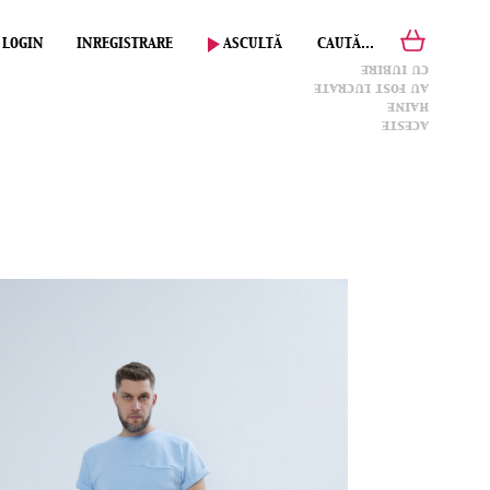
LOGIN
INREGISTRARE
ASCULTĂ
CAUTĂ...
cu iubire
au fost lucrate
haine
aceste