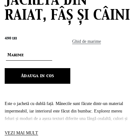
RAIAT, FÂȘ ȘI CÂINI
490
lei
Ghid de marime
Adauga in cos
Este o jachetă cu dublă față. Mânecile sunt făcute dintr-un material
impermeabil, iar interiorul este făcut din bumbac. Explorez mereu
feluri și moduri de a așeza texturi diferite una lângă cealaltă, culori și
materiale diferite, iar hainele sunt pentru mine sunt ca o pictură vie.
VEZI MAI MULT