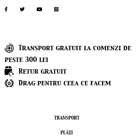
M-a inspirat un model vechi, franțuzesc și o pictură a lui Edouard
Vuillard (1868-1940). Așadar, vechi de secol XIX. Frumusețea și linia
timpurilor de atunci, poate pentru că oamenii erau altfel, este, însă,
greu de atins. Te poți inspira și poți aspira. Pentru că, într-o bună zi,
frumusețea aia simplă a ființei noastre, aia care îți curge prin vene și
care care te face să fii creativ, entuziast, viu, liber, chiar va salva
lumea.
Transport gratuit la comenzi de
peste 300 lei
Retur gratuit
Drag pentru ceea ce facem
TRANSPORT
PLĂŢI