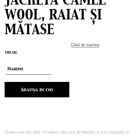
JACHETĂ CAMEL
WOOL, RAIAT ȘI
MĂTASE
Ghid de marime
590
lei
Adauga in cos
Jacheta este din lână, cu mâneci din raiat de bumbac și este căptușită cu