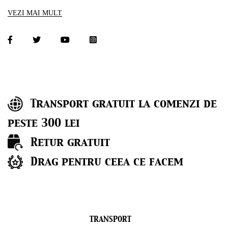
mătase.
VEZI MAI MULT
Foarte multe nu am să vă povestesc despre ea, dar am să vă invit să o
purtați, să o simțiți și apoi să hotărâți dacă vă doriți să vă fie parte din
zi sau din seara.
Transport gratuit la comenzi de
peste 300 lei
Retur gratuit
Drag pentru ceea ce facem
TRANSPORT